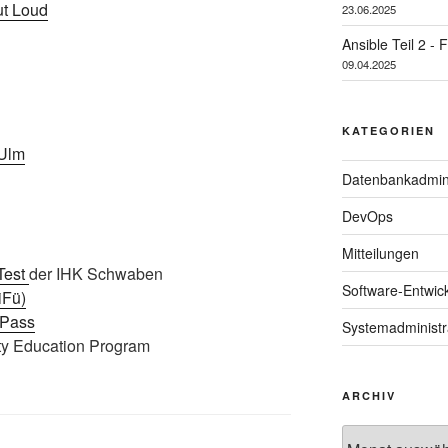
t Loud
23.06.2025
Ansible Teil 2 - 
09.04.2025
KATEGORIEN
Ulm
Datenbankadmini
DevOps
Mitteilungen
Test
der IHK Schwaben
Software-Entwic
iFü)
ePass
Systemadministr
ty Education Program
ARCHIV
Archiv