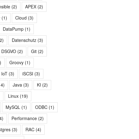
nsible
(2)
APEX
(2)
#
(1)
Cloud
(3)
DataPump
(1)
2)
Datenschutz
(3)
DSGVO
(2)
Git
(2)
)
Groovy
(1)
IoT
(3)
iSCSI
(3)
14)
Java
(3)
KI
(2)
)
Linux
(19)
MySQL
(1)
ODBC
(1)
4)
Performance
(2)
tgres
(3)
RAC
(4)