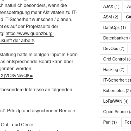
ich natürlich besonders, wenn die
AJAX
(1)
A
ensbefragung mehr Aktivitäten zu IT-
ASM
(2)
C
 IT-Sicherheit wünschen / planen.
t es auf der Projektseite der
DataOps
(1)
rg:
https://www.guenzburg-
Datenbanken
(
kunft-der-arbeit/
.
DevOps
(7)
staltung hatte in einigen Input in Form
Grid Control
(3
Das entsprechende Board kann über
gerufen werden:
Hacking
(7)
d/uXjVO3vNwQ8=/
.
IT-Sicherheit
(
nsbesondere Interesse an folgenden
Kubernetes
(2
LoRaWAN
(4)
st"-Prinzip und asynchroner Remote-
Open Source
(
Perl
(1)
Pos
 Out Loud Circle