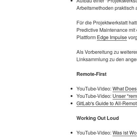
Aufbau einer "Projektwerkst
Arbeitsmethoden praktisch 
Für die Projektwerkstatt ha
Predictive Maintenance mi
Plattform
Edge Impulse
vorg
Als Vorbereitung zu weiter
Linksammlung zu den ange
Remote-First
YouTube-Video:
What Does
YouTube-Video:
Unser "remo
GitLab's Guide to All-Remo
Working Out Loud
YouTube-Video:
Was ist Wo