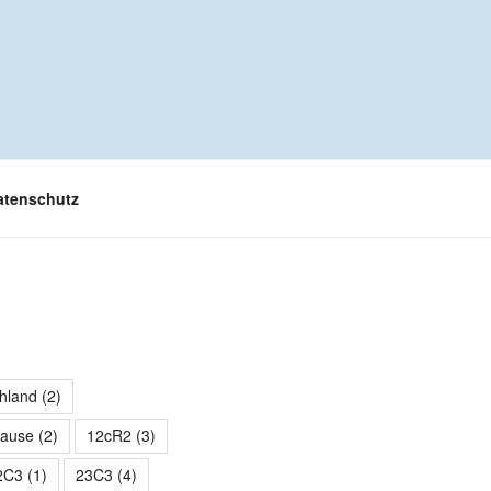
atenschutz
hland
(2)
hause
(2)
12cR2
(3)
2C3
(1)
23C3
(4)