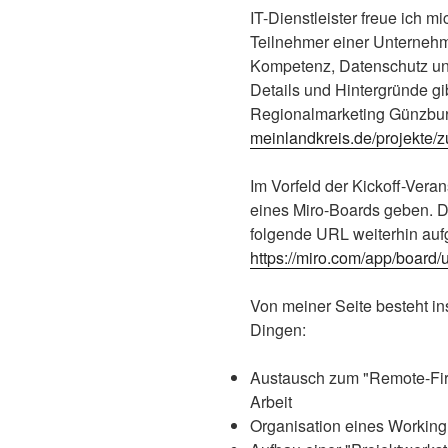
IT-Dienstleister freue ich m
Teilnehmer einer Unternehm
Kompetenz, Datenschutz und
Details und Hintergründe gib
Regionalmarketing Günzbu
meinlandkreis.de/projekte/zu
Im Vorfeld der Kickoff-Veran
eines Miro-Boards geben. 
folgende URL weiterhin auf
https://miro.com/app/boar
Von meiner Seite besteht i
Dingen:
Austausch zum "Remote-Fir
Arbeit
Organisation eines Working