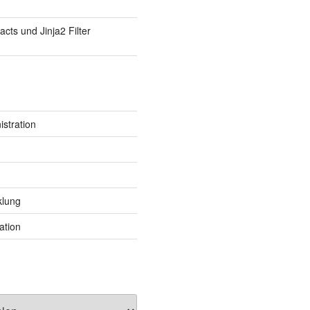
Facts und Jinja2 Filter
stration
klung
ation