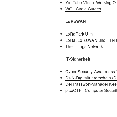
YouTube-Video:
Working Ou
WOL Circle Guides
LoRaWAN
LoRaPark Ulm
LoRa, LoRaWAN und TTN 
The Things Network
IT-Sicherheit
Cyber-Security-Awareness-
DsiN-Digitalführerschein (D
Der Passwort-Manager Ke
picoCTF
- Computer Securi