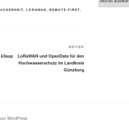
-SICHERHEIT
,
LORAWAN
,
REMOTE-FIRST
,
n
Nächster
WEITER
Beitrag
t k3sup
LoRaWAN und OpenData für den
Hochwasserschutz im Landkreis
Günzburg
t von WordPress