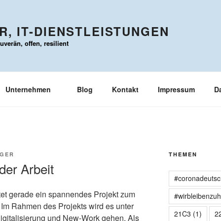
, IT-DIENSTLEISTUNGEN
verän, offen, resilient
Unternehmen
Blog
Kontakt
Impressum
D
RGER
THEMEN
der Arbeit
#coronadeutsc
tet gerade ein spannendes Projekt zum
#wirbleibenzu
 Im Rahmen des Projekts wird es unter
21C3
(1)
2
gitalisierung und New-Work gehen. Als