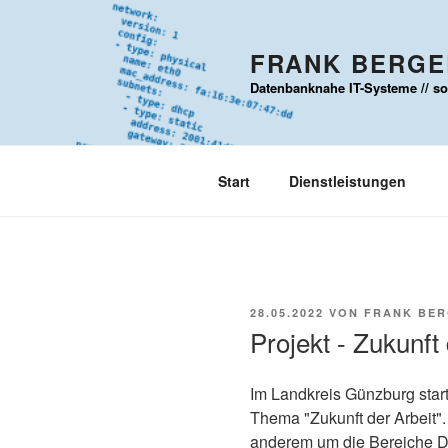
Zum
Inhalt
FRANK BERGER
springen
Datenbanknahe IT-Systeme // sou
Start
Dienstleistungen
VERÖFFENTLICHT
28.05.2022
VON
FRANK BE
AM
Projekt - Zukunft 
Im Landkreis Günzburg star
Thema "Zukunft der Arbeit".
anderem um die Bereiche Di