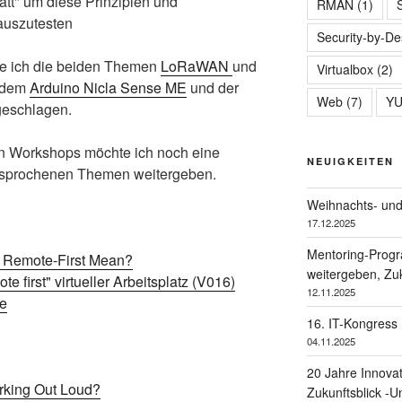
att" um diese Prinzipien und
RMAN
(1)
auszutesten
Security-by-De
tte ich die beiden Themen
LoRaWAN
und
Virtualbox
(2)
t dem
Arduino Nicla Sense ME
und der
Web
(7)
Y
eschlagen.
en Workshops möchte ich noch eine
NEUIGKEITEN
sprochenen Themen weitergeben.
Weihnachts- und
17.12.2025
Mentoring-Prog
 Remote-First Mean?
weitergeben, Zuk
te first" virtueller Arbeitsplatz (V016)
12.11.2025
te
16. IT-Kongress
04.11.2025
20 Jahre Innova
rking Out Loud?
Zukunftsblick -