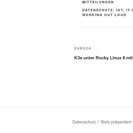
KATEGORIEN
MITTEILUNGEN
SCHLAGWÖRTER
DATENSCHUTZ
,
IOT
,
IT
WORKING OUT LOUD
Beitragsnavigatio
Vorheriger
ZURÜCK
Beitrag
K3s unter Rocky Linux 8 mi
Datenschutz
Stolz präsentier