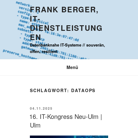
Zum
FRANK BERGER,
Inhalt
IT-
springen
DIENSTLEISTUNG
EN
Datenbanknahe IT-Systeme // souverän,
offen, resilient
Menü
SCHLAGWORT:
DATAOPS
VERÖFFENTLICHT
04.11.2025
AM
16. IT-Kongress Neu-Ulm |
Ulm