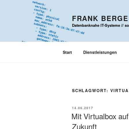
Zum
Inhalt
FRANK BERGER
springen
Datenbanknahe IT-Systeme // sou
Start
Dienstleistungen
SCHLAGWORT:
VIRTU
VERÖFFENTLICHT
14.06.2017
AM
Mit Virtualbox auf
Zukunft