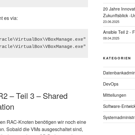
20 Jahre Innova
Zukunftsblick -
t es via:
23.06.2025
Ansible Teil 2 - 
09.04.2025
racle\VirtualBox\VBoxManage.exe" setextradata "rhe
KATEGORIEN
Datenbankadmini
DevOps
2 – Teil 3 – Shared
Mitteilungen
tion
Software-Entwic
Systemadministr
den RAC-Knoten benötigen wir noch eine
on. Sobald die VMs ausgeschaltet sind,