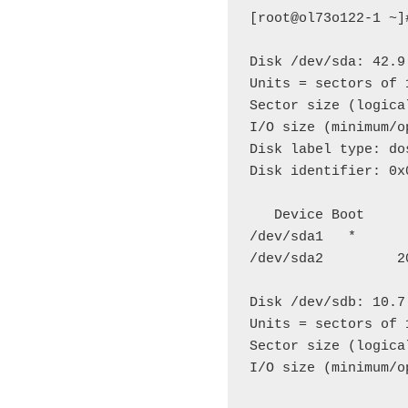
[root@ol73o122-1 ~]
Disk /dev/sda: 42.9
Units = sectors of 
Sector size (logica
I/O size (minimum/o
Disk label type: dos
Disk identifier: 0x0
   Device Boot     
/dev/sda1   *      
/dev/sda2         2
Disk /dev/sdb: 10.7
Units = sectors of 
Sector size (logica
I/O size (minimum/o