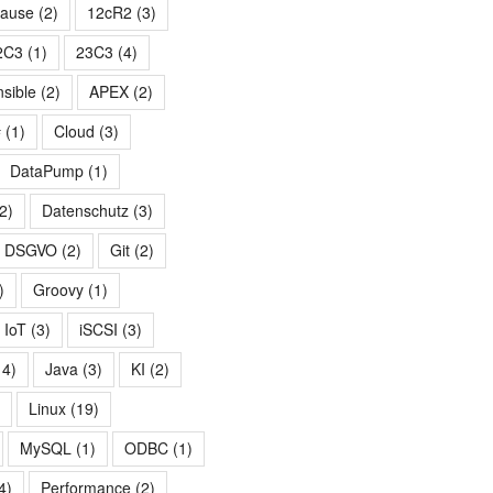
hause
(2)
12cR2
(3)
2C3
(1)
23C3
(4)
nsible
(2)
APEX
(2)
#
(1)
Cloud
(3)
DataPump
(1)
2)
Datenschutz
(3)
DSGVO
(2)
Git
(2)
)
Groovy
(1)
IoT
(3)
iSCSI
(3)
14)
Java
(3)
KI
(2)
)
Linux
(19)
MySQL
(1)
ODBC
(1)
4)
Performance
(2)