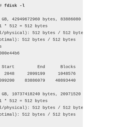
# 
fdisk -l
 GB, 42949672960 bytes, 83886080 sectors

1 * 512 = 512 bytes

l/physical): 512 bytes / 512 bytes

ptimal): 512 bytes / 512 bytes



00e44b6

 Start         End      Blocks   Id  System

  2048     2099199     1048576   83  Linux

099200    83886079    40893440   8e  Linux LVM

 GB, 10737418240 bytes, 20971520 sectors

1 * 512 = 512 bytes

l/physical): 512 bytes / 512 bytes

ptimal): 512 bytes / 512 bytes
