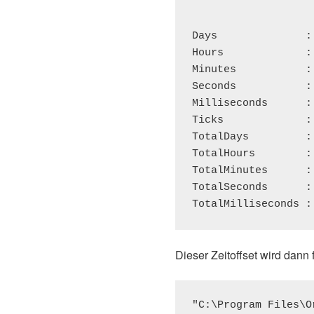
Days              : 
Hours             : 
Minutes           : 
Seconds           : 
Milliseconds      : 
Ticks             :
TotalDays         :
TotalHours        :
TotalMinutes      :
TotalSeconds      :
Dieser Zeitoffset wird dann 