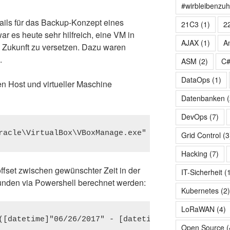
#wirbleibenzu
ails für das Backup-Konzept eines
21C3
(1)
2
r es heute sehr hilfreich, eine VM in
AJAX
(1)
A
ie Zukunft zu versetzen. Dazu waren
.
ASM
(2)
C
DataOps
(1)
n Host und virtueller Maschine
Datenbanken
(
DevOps
(7)
Grid Control
(3
Hacking
(7)
ffset zwischen gewünschter Zeit in der
IT-Sicherheit
(
ekunden via Powershell berechnet werden:
Kubernetes
(2
LoRaWAN
(4)
([datetime]"06/26/2017" - [datetime]::Now)

Open Source
(