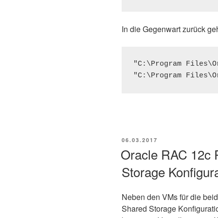
In die Gegenwart zurück geh
"C:\Program Files\O
VERÖFFENTLICHT
06.03.2017
AM
Oracle RAC 12c R
Storage Konfigura
Neben den VMs für die bei
Shared Storage Konfigurati