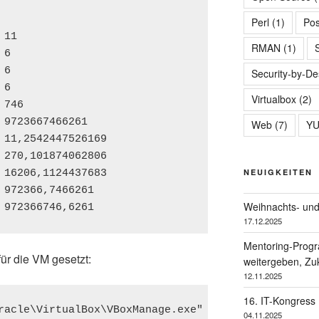
Perl
(1)
Pos
11

RMAN
(1)
6

6

Security-by-De
6

Virtualbox
(2)
746

 9723667466261

Web
(7)
Y
 11,2542447526169

 270,101874062806

NEUIGKEITEN
 16206,1124437683

 972366,7466261

Weihnachts- und
17.12.2025
Mentoring-Prog
für die VM gesetzt:
weitergeben, Zuk
12.11.2025
16. IT-Kongress
04.11.2025