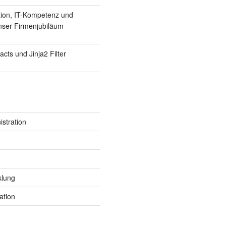
tion, IT-Kompetenz und
Unser Firmenjubiläum
Facts und Jinja2 Filter
l701" "VBoxInternal/Devices/VMMDev/0/Config/GetHos
stration
klung
ation