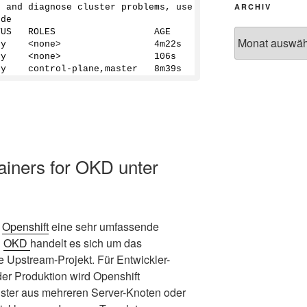
ARCHIV
g and diagnose cluster problems, use 'kubectl cluster-in
ode
Archiv
TUS   ROLES                  AGE     VERSION
dy    <none>                 4m22s   v1.23.
6
+k3s1
dy    <none>                 106s    v1.23.
6
+k3s1
dy    control-plane,master   8m39s   v1.23.
6
+k3s1
iners for OKD unter
t
Openshift
eine sehr umfassende
i
OKD
handelt es sich um das
Upstream-Projekt. Für Entwickler-
er Produktion wird Openshift
ster aus mehreren Server-Knoten oder