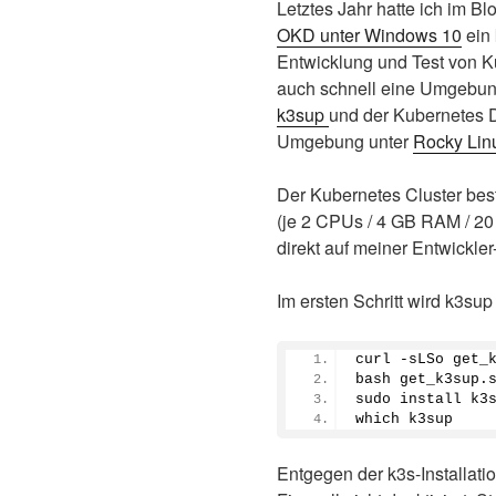
Letztes Jahr hatte ich im Bl
OKD unter Windows 10
ein 
Entwicklung und Test von K
auch schnell eine Umgebun
k3sup
und der Kubernetes D
Umgebung unter
Rocky Lin
Der Kubernetes Cluster bes
(je 2 CPUs / 4 GB RAM / 20
direkt auf meiner Entwickle
Im ersten Schritt wird k3sup l
curl -sLSo get_
bash get_k3sup.
sudo install k3
which k3sup
Entgegen der k3s-Installati