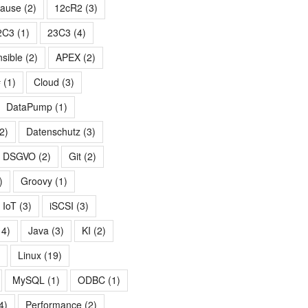
hause
(2)
12cR2
(3)
2C3
(1)
23C3
(4)
nsible
(2)
APEX
(2)
#
(1)
Cloud
(3)
DataPump
(1)
2)
Datenschutz
(3)
DSGVO
(2)
Git
(2)
)
Groovy
(1)
IoT
(3)
iSCSI
(3)
14)
Java
(3)
KI
(2)
)
Linux
(19)
MySQL
(1)
ODBC
(1)
4)
Performance
(2)