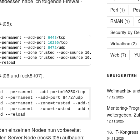
Stattdessen habe ich folgende Firewall-
Perl
(1)
Pos
RMAN
(1)
-t05):
Security-by-De
-permanent --add-port=
6443
/tcp
Virtualbox
(2)
-permanent --add-port=
10250
/tcp
-permanent --add-port=
8472
/udp
-permanent --zone=trusted --add-source=10.42.0.
0
/
16
# pods
Web
(7)
Y
-permanent --zone=trusted --add-source=10.43.0.
0
/
16
# services
-reload
t06 und rock8-t07):
NEUIGKEITEN
Weihnachts- und
md --permanent --add-port=
10250
/tcp
17.12.2025
md --permanent --add-port=
8472
/udp
md --permanent --zone=trusted --add-source=10.42.0.
0
/
16
Mentoring-Prog
md --permanent --zone=trusted --add-source=10.43.0.
0
/
16
weitergeben, Zuk
md --reload
12.11.2025
den einzelnen Nodes nun vorbereitet
16. IT-Kongress
den Server-Node (rock8-t05) aufbauen:
04.11.2025