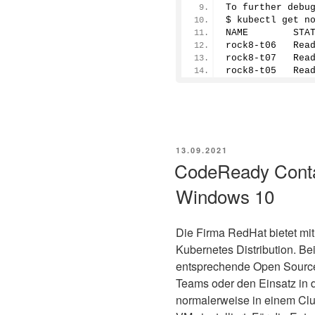
To further debu
$ kubectl get n
NAME        STA
rock8-t06   Rea
rock8-t07   Rea
rock8-t05   Rea
VERÖFFENTLICHT
13.09.2021
AM
CodeReady Conta
Windows 10
Die Firma RedHat bietet mi
Kubernetes Distribution. Be
entsprechende Open Source 
Teams oder den Einsatz in d
normalerweise in einem Clu