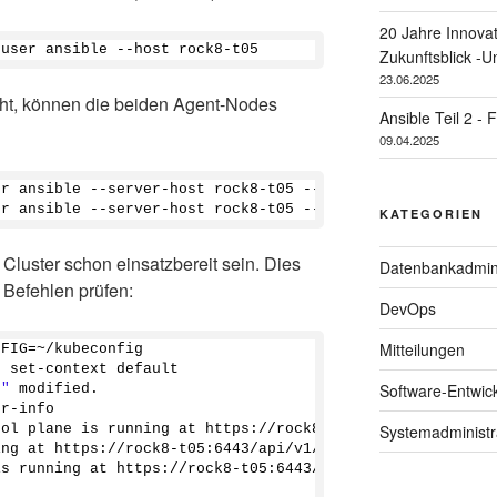
20 Jahre Innova
-user ansible --host rock8-t05
Zukunftsblick -
23.06.2025
ht, können die beiden Agent-Nodes
Ansible Teil 2 - 
09.04.2025
er ansible --server-host rock8-t05 --host rock8-t06
er ansible --server-host rock8-t05 --host rock8-t07
KATEGORIEN
 Cluster schon einsatzbereit sein. Dies
Datenbankadmini
n Befehlen prüfen:
DevOps
Mitteilungen
NFIG=~/kubeconfig
g set-context default
Software-Entwic
t"
 modified.
er-info
Systemadministr
rol plane is running at https://rock8-t05:
6443
ing at https://rock8-t05:
6443
/api/v1/namespaces/kube-sys
is running at https://rock8-t05:
6443
/api/v1/namespaces/k