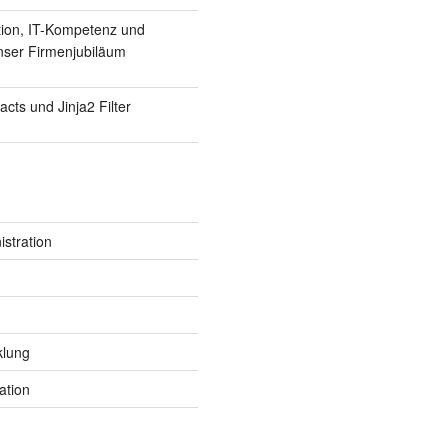
tion, IT-Kompetenz und
Unser Firmenjubiläum
Facts und Jinja2 Filter
stration
klung
ation
tem/services/kube-dns:dns/proxy
ube-system/services/https:metrics-server:https/proxy