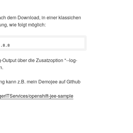
 nach dem Download, in einer klassichen
g, wie folgt möglich:
8.8.
8
Output über die Zusatzoption "--log-
n.
ng kann z.B. mein Demojee auf Github
gerITServices/openshift-jee-sample