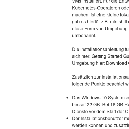
VMs installiert. Für die En
Kubernetes-Operatoren oder 
machen, ist eine kleine lokal
gab es hierfür z.B. minishif
diese Form von Umgebung 
umbenannt.
Die Installationsanleitung 
sich hier:
Getting Started G
Umgebung hier:
Download 
Zusätzlich zur Installations
folgende Punkte beachtet w
Das Windows 10 System so
besser 32 GB. Bei 16 GB 
Dienste vor dem Start der
Der Installationsbenutzer m
werden können und zusätzli