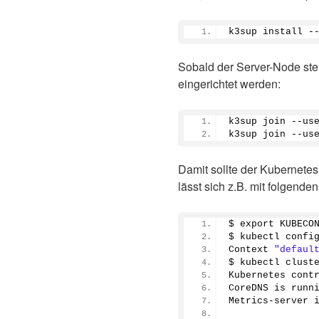
k3sup install -
Sobald der Server-Node ste
eingerichtet werden:
k3sup join --us
k3sup join --us
Damit sollte der Kubernetes
lässt sich z.B. mit folgende
$ export KUBECO
$ kubectl confi
Context 
"defaul
$ kubectl clust
Kubernetes cont
CoreDNS is runn
Metrics-server 