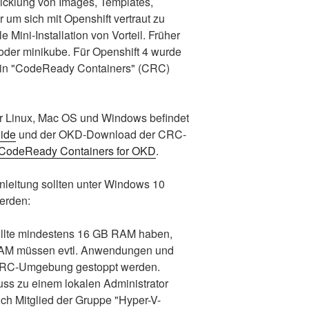
twicklung von Images, Templates,
um sich mit Openshift vertraut zu
e Mini-Installation von Vorteil. Früher
t oder minikube. Für Openshift 4 wurde
in "CodeReady Containers" (CRC)
für Linux, Mac OS und Windows befindet
uide
und der OKD-Download der CRC-
CodeReady Containers for OKD
.
anleitung sollten unter Windows 10
erden:
llte mindestens 16 GB RAM haben,
RAM müssen evtl. Anwendungen und
 CRC-Umgebung gestoppt werden.
uss zu einem lokalen Administrator
ch Mitglied der Gruppe "Hyper-V-