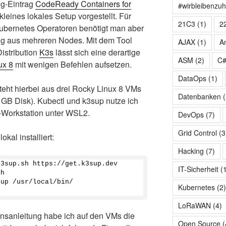
og-Eintrag
CodeReady Containers for
#wirbleibenzu
kleines lokales Setup vorgestellt. Für
21C3
(1)
2
ubernetes Operatoren benötigt man aber
g aus mehreren Nodes. Mit dem Tool
AJAX
(1)
A
istribution
K3s
lässt sich eine derartige
ASM
(2)
C
ux 8
mit wenigen Befehlen aufsetzen.
DataOps
(1)
teht hierbei aus drei Rocky Linux 8 VMs
Datenbanken
(
 GB Disk). Kubectl und k3sup nutze ich
r-Workstation unter WSL2.
DevOps
(7)
Grid Control
(3
okal installiert:
Hacking
(7)
k3sup.sh https://get.k3sup.dev
IT-Sicherheit
(
sh
sup /usr/local/bin/
Kubernetes
(2
LoRaWAN
(4)
onsanleitung habe ich auf den VMs die
Open Source
(